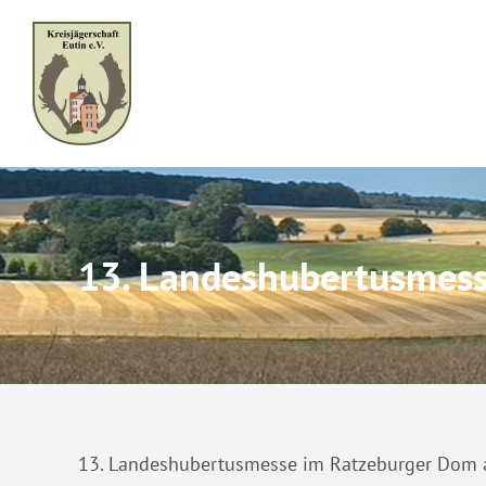
Skip
to
content
13. Landeshubertusmes
13. Landeshubertusmesse im Ratzeburger Dom