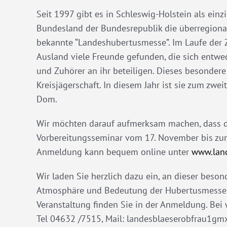
Seit 1997 gibt es in Schleswig-Holstein als einz
Bundesland der Bundesrepublik die überregiona
bekannte “Landeshubertusmesse”. Im Laufe der Z
Ausland viele Freunde gefunden, die sich entwed
und Zuhörer an ihr beteiligen. Dieses besondere 
Kreisjägerschaft. In diesem Jahr ist sie zum zw
Dom.
Wir möchten darauf aufmerksam machen, dass 
Vorbereitungsseminar vom 17. November bis zum
Anmeldung kann bequem online unter
www.land
Wir laden Sie herzlich dazu ein, an dieser beso
Atmosphäre und Bedeutung der Hubertusmesse in
Veranstaltung finden Sie in der Anmeldung. Bei
Tel 04632 /7515, Mail: landesblaeserobfrau1gmx