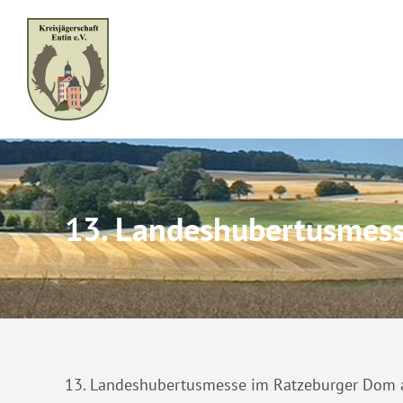
Skip
to
content
13. Landeshubertusmes
13. Landeshubertusmesse im Ratzeburger Dom