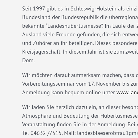
Seit 1997 gibt es in Schleswig-Holstein als einz
Bundesland der Bundesrepublik die überregiona
bekannte “Landeshubertusmesse”. Im Laufe der Z
Ausland viele Freunde gefunden, die sich entwed
und Zuhörer an ihr beteiligen. Dieses besondere 
Kreisjägerschaft. In diesem Jahr ist sie zum zw
Dom.
Wir möchten darauf aufmerksam machen, dass 
Vorbereitungsseminar vom 17. November bis zum
Anmeldung kann bequem online unter
www.land
Wir laden Sie herzlich dazu ein, an dieser beso
Atmosphäre und Bedeutung der Hubertusmesse in
Veranstaltung finden Sie in der Anmeldung. Bei
Tel 04632 /7515, Mail: landesblaeserobfrau1gmx