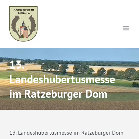
Skip
to
content
13.
Landeshubertusmesse
im Ratzeburger Dom
13. Landeshubertusmesse im Ratzeburger Dom