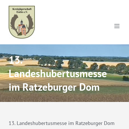
Skip
to
content
13.
Landeshubertusmesse
im Ratzeburger Dom
13. Landeshubertusmesse im Ratzeburger Dom