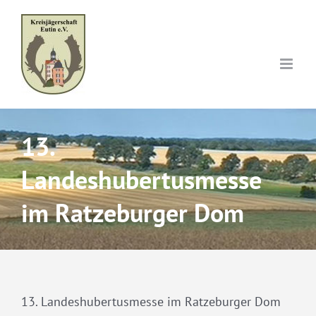
Skip
to
content
13.
Landeshubertusmesse
im Ratzeburger Dom
13. Landeshubertusmesse im Ratzeburger Dom